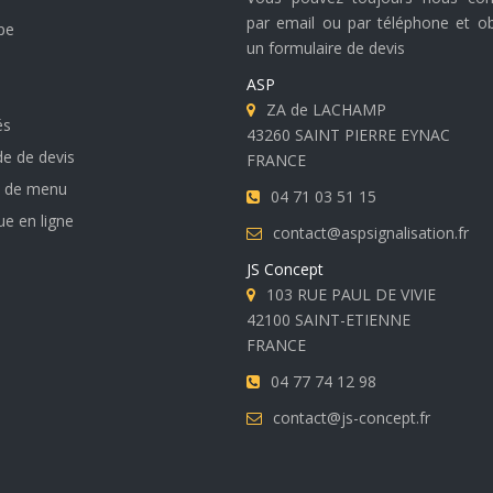
par email ou par téléphone et o
pe
un formulaire de devis
s
ASP
ZA de LACHAMP
és
43260 SAINT PIERRE EYNAC
 de devis
FRANCE
 de menu
04 71 03 51 15
e en ligne
contact@aspsignalisation.fr
JS Concept
103 RUE PAUL DE VIVIE
42100 SAINT-ETIENNE
FRANCE
04 77 74 12 98
contact@js-concept.fr