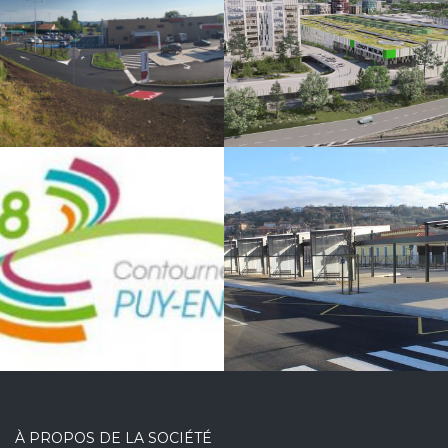
au site du
Puisoz –
VÉNISSIEUX
VERTICALE
Pôle
d’échanges
intermodal de
la gare du
Puy-en-Velay
À PROPOS DE LA SOCIÉTÉ